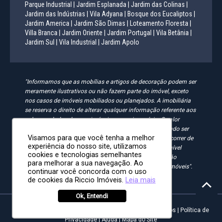
Parque Industrial |
Jardim Esplanada |
Jardim das Colinas |
Jardim das Indústrias |
Vila Adyana |
Bosque dos Eucaliptos |
Jardim America |
Jardim São Dimas |
Loteamento Floresta |
Villa Branca |
Jardim Oriente |
Jardim Portugal |
Vila Betânia |
Jardim Sul |
Vila Industrial |
Jardim Apolo
"Informamos que as mobílias e artigos de decoração podem ser
meramente ilustrativos ou não fazem parte do imóvel, exceto
nos casos de imóveis mobiliados ou planejados. A imobiliária
se reserva o direito de alterar qualquer informação referente aos
valores e dados de seus imóveis sem aviso prévio. O valor
anunciado do condomínio e IPTU é aproximado, podendo ser
Visamos para que você tenha a melhor
maior, menor ou mesmo passível de alteração. Pode ocorrer de
experiência do nosso site, utilizamos
algum imóvel anunciado no site não estar mais disponível
cookies e tecnologias semelhantes
devido à rotatividade. As solicitações feitas pelo site não
para melhorar a sua navegação. Ao
implicam em reserva, compra ou venda de quaisquer imóveis".
continuar você concorda com o uso
de cookies da Riccio Imóveis.
Leia mais
Ok, Entendi
Riccio Imóveis - Desde 2008 | Todos os direitos reservados |
Política de
Privacidade
|
Ajuda
|
Mapa do Site