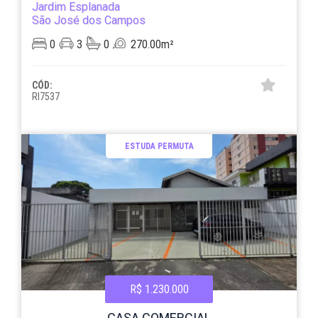
Jardim Esplanada
São José dos Campos
0
3
0
270.00m²
CÓD:
RI7537
ESTUDA PERMUTA
R$ 1.230.000
CASA COMERCIAL