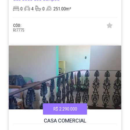
0
4
0
251.00m²
CÓD:
RI7775
R$ 2.290.000
CASA COMERCIAL