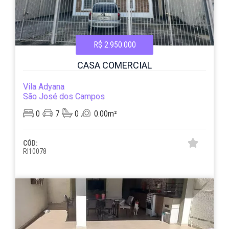
R$ 2.950.000
CASA COMERCIAL
Vila Adyana
São José dos Campos
0
7
0
0.00m²
CÓD:
RI10078