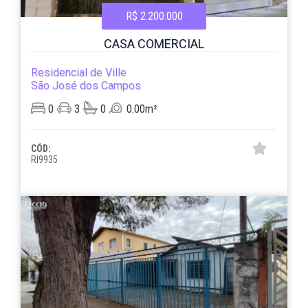
R$ 2.200.000
CASA COMERCIAL
Residencial de Ville
São José dos Campos
0
3
0
0.00m²
CÓD:
RI9935