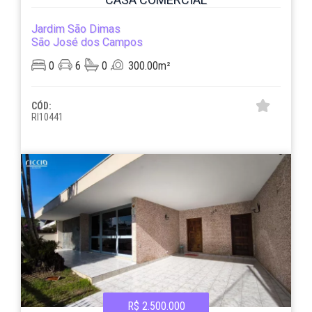
Jardim São Dimas
São José dos Campos
0
6
0
300.00m²
CÓD:
RI10441
R$ 2.500.000