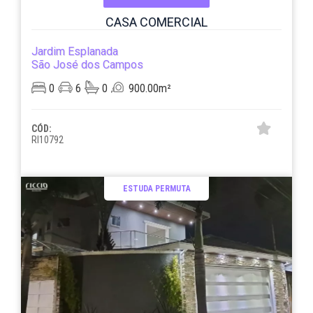
CASA COMERCIAL
Jardim Esplanada
São José dos Campos
0
6
0
900.00m²
CÓD:
RI10792
ESTUDA PERMUTA