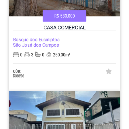
R$ 530.000
CASA COMERCIAL
Bosque dos Eucaliptos
São José dos Campos
0
3
0
250.00m²
CÓD:
RI8856