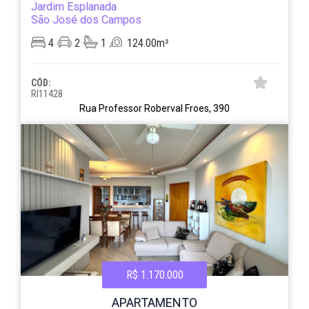
Jardim Esplanada
São José dos Campos
4
2
1
124.00m²
CÓD:
RI11428
Rua Professor Roberval Froes, 390
R$ 1.170.000
APARTAMENTO