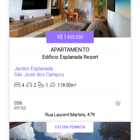
R$ 1.450.000
APARTAMENTO
Edificio Esplanada Resort
Jardim Esplanada
São José dos Campos
4
2
1
118.00m²
CÓD:
RI9760
Rua Laurent Martins, 479
ESTUDA PERMUTA