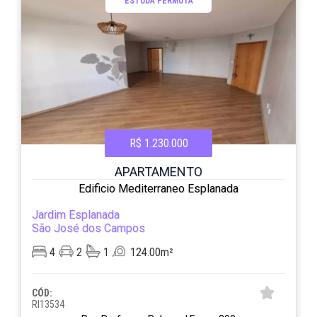
ESTUDA PERMUTA
R$ 1.230.000
APARTAMENTO
Edificio Mediterraneo Esplanada
Jardim Esplanada
São José dos Campos
4
2
1
124.00m²
CÓD:
RI13534