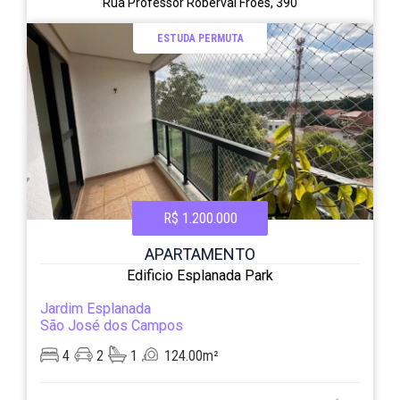
Rua Professor Roberval Froes, 390
ESTUDA PERMUTA
R$ 1.200.000
APARTAMENTO
Edificio Esplanada Park
Jardim Esplanada
São José dos Campos
4
2
1
124.00m²