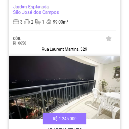
Jardim Esplanada
São José dos Campos
3
2
1
99.00m²
CÓD:
RI10650
Rua Laurent Martins, 529
R$ 1.245.000