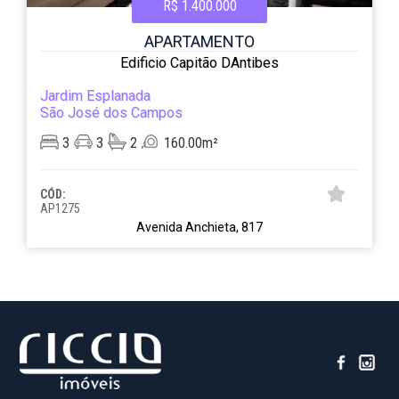
R$ 1.400.000
APARTAMENTO
Edificio Capitão DAntibes
Jardim Esplanada
São José dos Campos
3
3
2
160.00m²
CÓD:
AP1275
Avenida Anchieta, 817