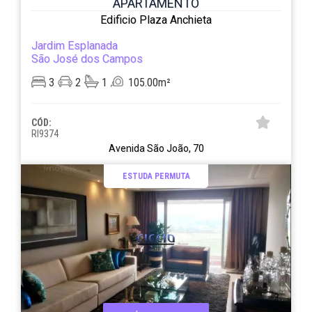
APARTAMENTO
Edificio Plaza Anchieta
Jardim Esplanada
São José dos Campos
3
2
1
105.00m²
CÓD:
RI9374
Avenida São João, 70
ESTUDA PERMUTA