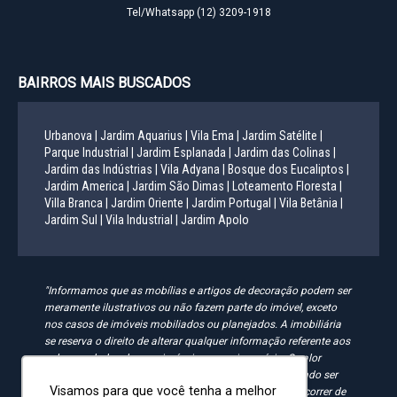
Tel/Whatsapp
(12) 3209-1918
BAIRROS MAIS BUSCADOS
Urbanova |
Jardim Aquarius |
Vila Ema |
Jardim Satélite |
Parque Industrial |
Jardim Esplanada |
Jardim das Colinas |
Jardim das Indústrias |
Vila Adyana |
Bosque dos Eucaliptos |
Jardim America |
Jardim São Dimas |
Loteamento Floresta |
Villa Branca |
Jardim Oriente |
Jardim Portugal |
Vila Betânia |
Jardim Sul |
Vila Industrial |
Jardim Apolo
"Informamos que as mobílias e artigos de decoração podem ser
meramente ilustrativos ou não fazem parte do imóvel, exceto
nos casos de imóveis mobiliados ou planejados. A imobiliária
se reserva o direito de alterar qualquer informação referente aos
valores e dados de seus imóveis sem aviso prévio. O valor
anunciado do condomínio e IPTU é aproximado, podendo ser
Visamos para que você tenha a melhor
maior, menor ou mesmo passível de alteração. Pode ocorrer de