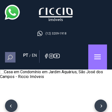
(12) 3209-1918
PT
EN
/