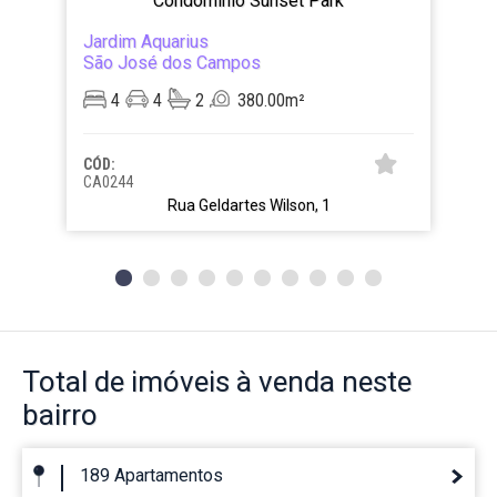
Condominio Sunset Park
Jardim Aquarius
São José dos Campos
4
4
2
380.00m²
CÓD:
CA0244
Rua Geldartes Wilson, 1
Total de imóveis
à venda neste
bairro
189 Apartamentos