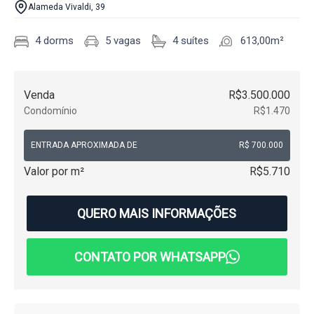
Alameda Vivaldi, 39
4 dorms
5 vagas
4 suítes
613,00m²
Venda
R$3.500.000
Condomínio
R$1.470
ENTRADA APROXIMADA DE
R$ 700.000
Valor por m²
R$5.710
QUERO MAIS INFORMAÇÕES
CONTATO POR WHATSAPP