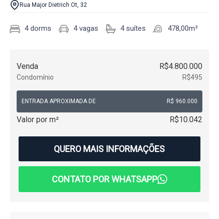
Rua Major Dietrich Ot, 32
4 dorms
4 vagas
4 suítes
478,00m²
Venda
R$4.800.000
Condomínio
R$495
ENTRADA APROXIMADA DE
R$ 960.000
Valor por m²
R$10.042
QUERO MAIS INFORMAÇÕES
CONTATO POR WHATSAPP