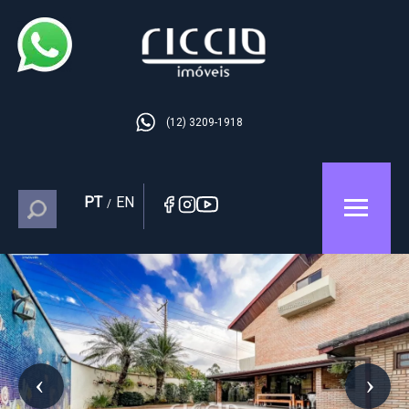
(12) 3209-1918
PT
EN
/