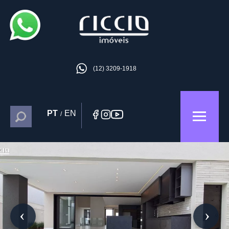
(12) 3209-1918
PT
EN
/