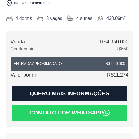
Rua Das Palmeiras, 12
4 dorms
3 vagas
4 suítes
439,06m²
Venda
R$4.950.000
Condomínio
R$650
ENTRADA APROXIMADA DE
R$ 990.000
Valor por m²
R$11.274
QUERO MAIS INFORMAÇÕES
CONTATO POR WHATSAPP