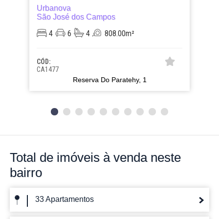
Urbanova
São José dos Campos
4
6
4
808.00m²
CÓD:
CA1477
Reserva Do Paratehy, 1
Total de imóveis
à venda neste
bairro
33 Apartamentos