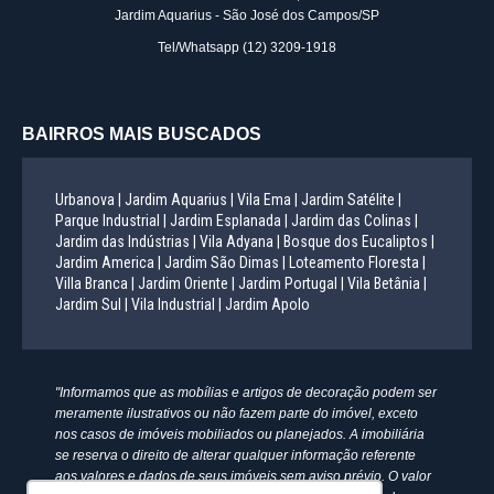
Jardim Aquarius - São José dos Campos/SP
Tel/Whatsapp
(12) 3209-1918
BAIRROS MAIS BUSCADOS
Urbanova |
Jardim Aquarius |
Vila Ema |
Jardim Satélite |
Parque Industrial |
Jardim Esplanada |
Jardim das Colinas |
Jardim das Indústrias |
Vila Adyana |
Bosque dos Eucaliptos |
Jardim America |
Jardim São Dimas |
Loteamento Floresta |
Villa Branca |
Jardim Oriente |
Jardim Portugal |
Vila Betânia |
Jardim Sul |
Vila Industrial |
Jardim Apolo
"Informamos que as mobílias e artigos de decoração podem ser
meramente ilustrativos ou não fazem parte do imóvel, exceto
nos casos de imóveis mobiliados ou planejados. A imobiliária
se reserva o direito de alterar qualquer informação referente
aos valores e dados de seus imóveis sem aviso prévio. O valor