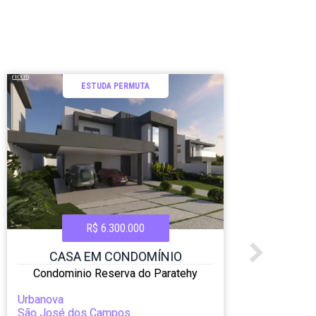
ESTUDA PERMUTA
R$ 6.300.000
CASA EM CONDOMÍNIO
Condominio Reserva do Paratehy
Urbanova
Urba
São José dos Campos
São 