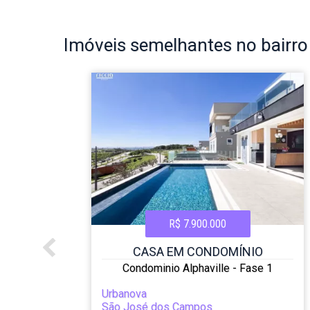
Imóveis
semelhantes no bairr
R$ 7.900.000
CASA EM CONDOMÍNIO
a
Condominio Alphaville - Fase 1
Urbanova
São José dos Campos