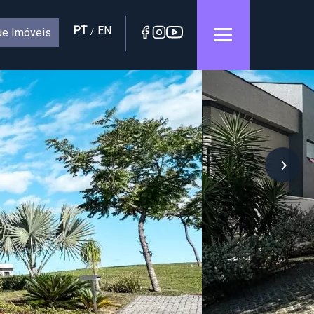
PT
EN
e Imóveis
/