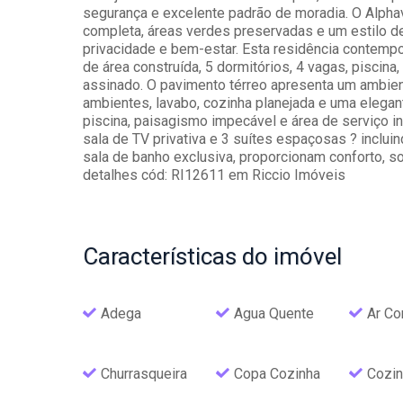
segurança e excelente padrão de moradia. O Alphavi
completa, áreas verdes preservadas e um estilo de
privacidade e bem-estar. Esta residência contemp
de área construída, 5 dormitórios, 4 vagas, pisci
assinado. O pavimento térreo apresenta um ambien
ambientes, lavabo, cozinha planejada e uma elegan
piscina, paisagismo impecável e área de serviço 
sala de TV privativa e 3 suítes espaçosas ? inclu
sala de banho exclusiva, proporcionam conforto, so
detalhes cód: RI12611 em Riccio Imóveis
Características
do imóvel
Adega
Agua Quente
Ar Co
Churrasqueira
Copa Cozinha
Cozin