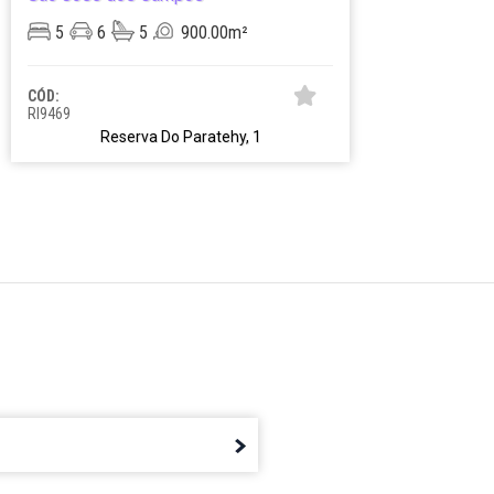
5
6
5
900.00m²
5
CÓD:
CÓD:
RI9469
CA14
Reserva Do Paratehy, 1