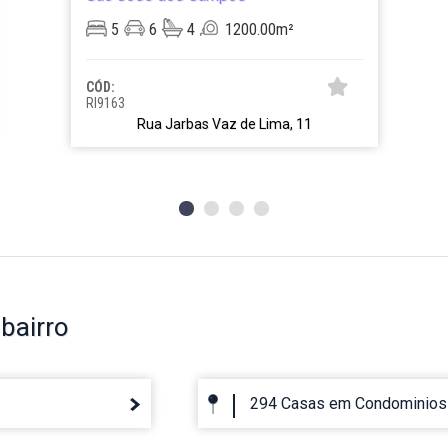
5
6
4
1200.00m²
CÓD:
RI9163
Rua Jarbas Vaz de Lima, 11
bairro
294 Casas em Condominios