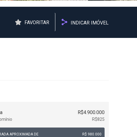
FAVORITAR
INDICAR IMÓVEL
a
R$4.900.000
omínio
R$825
RADA APROXIMADA DE
R$ 980.000