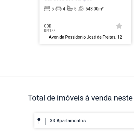
5
4
5
548.00m²
CÓD:
RI9135
Avenida Possidonio José de Freitas, 12
Total de imóveis
à venda neste 
33 Apartamentos