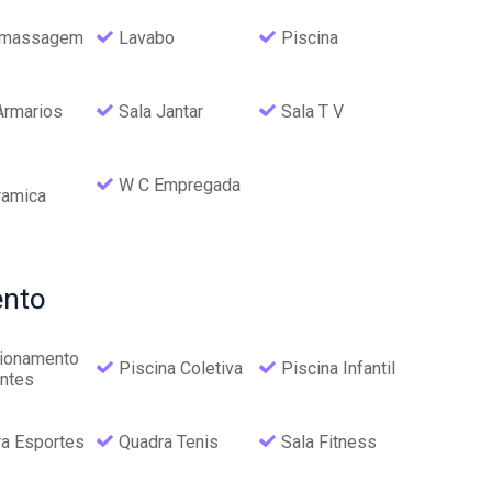
omassagem
Lavabo
Piscina
Armarios
Sala Jantar
Sala T V
W C Empregada
ramica
nto
ionamento
Piscina Coletiva
Piscina Infantil
antes
a Esportes
Quadra Tenis
Sala Fitness