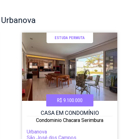
o
Urbanova
ESTUDA PERMUTA
R$ 9.100.000
CASA EM CONDOMÍNIO
Condominio Chacara Serimbura
Urbanova
São José dos Campos