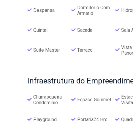
Dormitorio Com
Despensa
Hidr
Armario
Quintal
Sacada
Sala 
Vista
Suite Master
Terraco
Pano
Infraestrutura
do Empreendime
Churrasqueira
Estac
Espaco Gourmet
Condominio
Visit
Playground
Portaria24 Hrs
Quadr