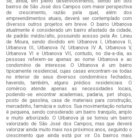
se, ainda, em pleno desenvolvimento, sendo um dos
bairros de São José dos Campos com maior perspectiva
de crescimento, razão pela qual, além dos
empreendimentos atuais, deverá ser contemplado com
diversos outros projetos em breve. O bairro Urbanova
atualmente é considerado um bairro afastado da cidade,
de padrão médio/alto, possuindo acesso pela Av. Lineu
de Moura, sendo dividido em Urbanova I, Urbanova II,
Urbanova III, Urbanova IV, Urbanova IV A, Urbanova V,
Urbanova VI e Urbanova VII, contudo, no dia-a-dia, as
pessoas referem-se apenas ao nome Urbanova e ao
condomínio de interesse. O Urbanova é um bairro
tipicamente residencial, cujas casas encontram-se todas
no interior de seus diversos condomínios fechados,
havendo, também, alguns prédios residenciais. O
comércio atende apenas as necessidades locais,
podendo-se encontrar academias, padaria, pet shops,
posto de gasolina, casa de materiais para construção,
mercadinho, farmácia e outros. Sua movimentação noturna
é pequena, sendo considerado um bairro tranquilo, amplo
e muito arborizado. O Urbanova já se tornou um bairro
valorizado de São José dos Campos, mas que deverá
valorizar ainda muito mais nos próximos anos, seguindo o
crescimento que ainda está por vir. Os bairros mais