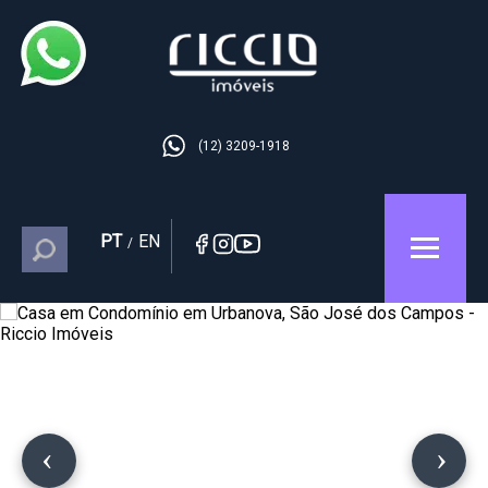
(12) 3209-1918
PT
EN
/