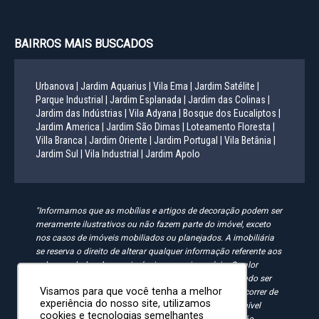
BAIRROS MAIS BUSCADOS
Urbanova |
Jardim Aquarius |
Vila Ema |
Jardim Satélite |
Parque Industrial |
Jardim Esplanada |
Jardim das Colinas |
Jardim das Indústrias |
Vila Adyana |
Bosque dos Eucaliptos |
Jardim America |
Jardim São Dimas |
Loteamento Floresta |
Villa Branca |
Jardim Oriente |
Jardim Portugal |
Vila Betânia |
Jardim Sul |
Vila Industrial |
Jardim Apolo
"Informamos que as mobílias e artigos de decoração podem ser
meramente ilustrativos ou não fazem parte do imóvel, exceto
nos casos de imóveis mobiliados ou planejados. A imobiliária
se reserva o direito de alterar qualquer informação referente aos
valores e dados de seus imóveis sem aviso prévio. O valor
anunciado do condomínio e IPTU é aproximado, podendo ser
Visamos para que você tenha a melhor
maior, menor ou mesmo passível de alteração. Pode ocorrer de
experiência do nosso site, utilizamos
algum imóvel anunciado no site não estar mais disponível
cookies e tecnologias semelhantes
devido à rotatividade. As solicitações feitas pelo site não