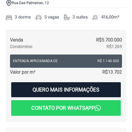
Rua Das Palmeiras, 12
3 dorms
5 vagas
3 suítes
416,00m²
Venda
R$5.700.000
Condomínio
R$1.269
ENTRADA APROXIMADA DE
R$ 1.140.000
Valor por m²
R$13.702
QUERO MAIS INFORMAÇÕES
CONTATO POR WHATSAPP