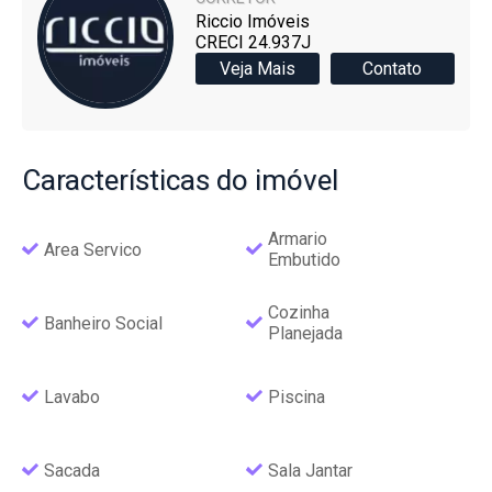
Riccio Imóveis
CRECI 24.937J
Veja Mais
Contato
Características
do imóvel
Armario
Area Servico
Embutido
Cozinha
Banheiro Social
Planejada
Lavabo
Piscina
Sacada
Sala Jantar