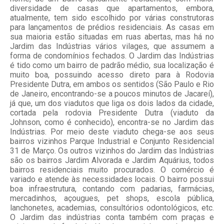
diversidade de casas que apartamentos, embora,
atualmente, tem sido escolhido por várias construtoras
para lançamentos de prédios residenciais. As casas em
sua maioria estão situadas em ruas abertas, mas há no
Jardim das Indústrias vários vilages, que assumem a
forma de condomínios fechados. O Jardim das Indústrias
é tido como um bairro de padrão médio, sua localização é
muito boa, possuindo acesso direto para à Rodovia
Presidente Dutra, em ambos os sentidos (São Paulo e Rio
de Janeiro, encontrando-se a poucos minutos de Jacareí),
já que, um dos viadutos que liga os dois lados da cidade,
cortada pela rodovia Presidente Dutra (viaduto da
Johnson, como é conhecido), encontra-se no Jardim das
Indústrias. Por meio deste viaduto chega-se aos seus
bairros vizinhos Parque Industrial e Conjunto Residencial
31 de Março. Os outros vizinhos do Jardim das Indústrias
são os bairros Jardim Alvorada e Jardim Aquárius, todos
bairros residenciais muito procurados. O comércio é
variado e atende às necessidades locais. O bairro possui
boa infraestrutura, contando com padarias, farmácias,
mercadinhos, açougues, pet shops, escola pública,
lanchonetes, academias, consultórios odontológicos, etc.
O Jardim das indústrias conta também com praças e