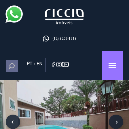
(12) 3209-1918
PT
EN
/