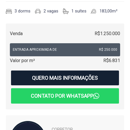
3 dorms
2 vagas
1 suítes
183,00m²
Venda
R$1.250.000
ENTRADA APROXIMADA DE
R$ 250.000
Valor por m²
R$6.831
QUERO MAIS INFORMAÇÕES
CONTATO POR WHATSAPP
CORRETOR