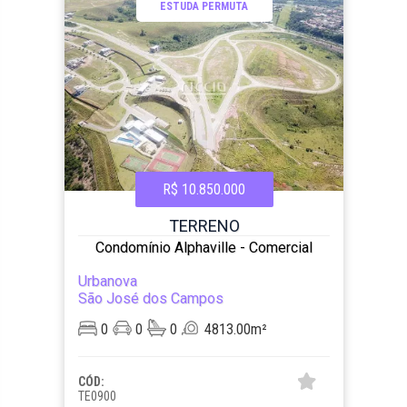
ESTUDA PERMUTA
R$ 10.850.000
TERRENO
Condomínio Alphaville - Comercial
Urbanova
São José dos Campos
0
0
0
4813.00m²
CÓD:
TE0900