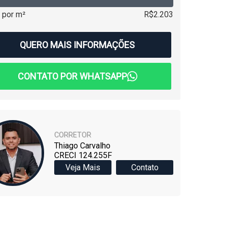
 por m²
R$2.203
QUERO MAIS INFORMAÇÕES
CONTATO POR WHATSAPP
CORRETOR
Thiago Carvalho
CRECI 124.255F
Veja Mais
Contato