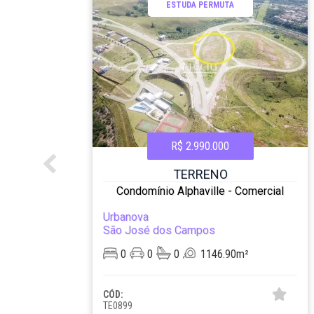
ESTUDA PERMUTA
R$ 2.990.000
TERRENO
ova
Condomínio Alphaville - Comercial
Urbanova
São José dos Campos
0
0
0
1146.90m²
CÓD:
TE0899