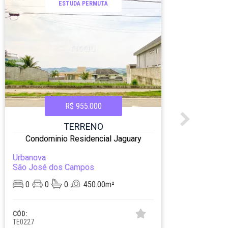
ESTUDA PERMUTA
R$ 955.000
TERRENO
Condominio Residencial Jaguary
Co
Urbanova
Urba
São José dos Campos
São 
0
0
0
450.00m²
0
CÓD:
CÓD:
TE0227
TE061