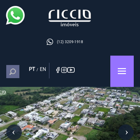
(12) 3209-1918
PT
EN
/