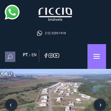
(12) 3209-1918
PT
EN
/