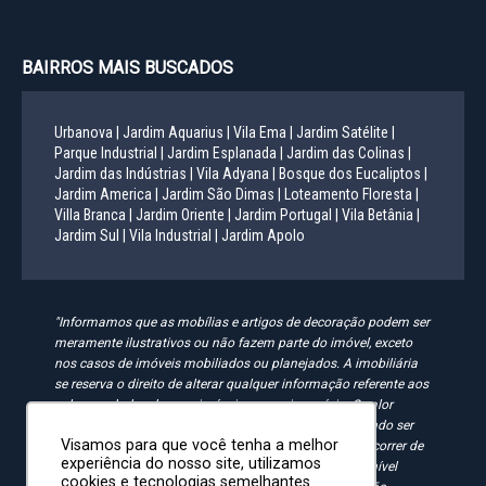
BAIRROS MAIS BUSCADOS
Urbanova |
Jardim Aquarius |
Vila Ema |
Jardim Satélite |
Parque Industrial |
Jardim Esplanada |
Jardim das Colinas |
Jardim das Indústrias |
Vila Adyana |
Bosque dos Eucaliptos |
Jardim America |
Jardim São Dimas |
Loteamento Floresta |
Villa Branca |
Jardim Oriente |
Jardim Portugal |
Vila Betânia |
Jardim Sul |
Vila Industrial |
Jardim Apolo
"Informamos que as mobílias e artigos de decoração podem ser
meramente ilustrativos ou não fazem parte do imóvel, exceto
nos casos de imóveis mobiliados ou planejados. A imobiliária
se reserva o direito de alterar qualquer informação referente aos
valores e dados de seus imóveis sem aviso prévio. O valor
anunciado do condomínio e IPTU é aproximado, podendo ser
Visamos para que você tenha a melhor
maior, menor ou mesmo passível de alteração. Pode ocorrer de
experiência do nosso site, utilizamos
algum imóvel anunciado no site não estar mais disponível
cookies e tecnologias semelhantes