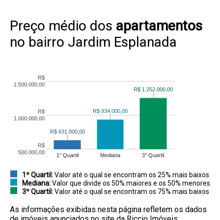
Preço médio dos
apartamentos
no bairro Jardim Esplanada
R$
1.500.000,00
R$ 1.252.000,00
R$ 1.252.000,00
R$ 934.000,00
R$ 934.000,00
R$
1.000.000,00
R$ 631.000,00
R$ 631.000,00
R$
500.000,00
1° Quartil
Mediana
3° Quartil
1º Quartil:
Valor até o qual se encontram os 25% mais baixos
Mediana:
Valor que divide os 50% maiores e os 50% menores
3º Quartil:
Valor até o qual se encontram os 75% mais baixos
As informações exibidas nesta página refletem os dados
de imóveis anunciados no site da Riccio Imóveis.