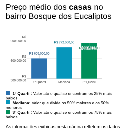
Preço médio dos
casas
no
bairro Bosque dos Eucaliptos
R$
900.000,00
R$ 772.000,00
R$ 772.000,00
R$ 841.000,00
R$ 841.000,00
R$ 605.000,00
R$ 605.000,00
R$
600.000,00
R$
300.000,00
1° Quartil
Mediana
3° Quartil
1º Quartil:
Valor até o qual se encontram os 25% mais
baixos
Mediana:
Valor que divide os 50% maiores e os 50%
menores
3º Quartil:
Valor até o qual se encontram os 75% mais
baixos
As informações exibidas nesta página refletem os dados