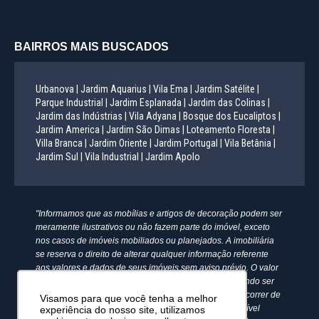
BAIRROS MAIS BUSCADOS
Urbanova |
Jardim Aquarius |
Vila Ema |
Jardim Satélite |
Parque Industrial |
Jardim Esplanada |
Jardim das Colinas |
Jardim das Indústrias |
Vila Adyana |
Bosque dos Eucaliptos |
Jardim America |
Jardim São Dimas |
Loteamento Floresta |
Villa Branca |
Jardim Oriente |
Jardim Portugal |
Vila Betânia |
Jardim Sul |
Vila Industrial |
Jardim Apolo
"Informamos que as mobílias e artigos de decoração podem ser
meramente ilustrativos ou não fazem parte do imóvel, exceto
nos casos de imóveis mobiliados ou planejados. A imobiliária
se reserva o direito de alterar qualquer informação referente
aos valores e dados de seus imóveis sem aviso prévio. O valor
anunciado do condomínio e IPTU é aproximado, podendo ser
maior, menor ou mesmo passível de alteração. Pode ocorrer de
Visamos para que você tenha a melhor
algum imóvel anunciado no site não estar mais disponível
experiência do nosso site, utilizamos