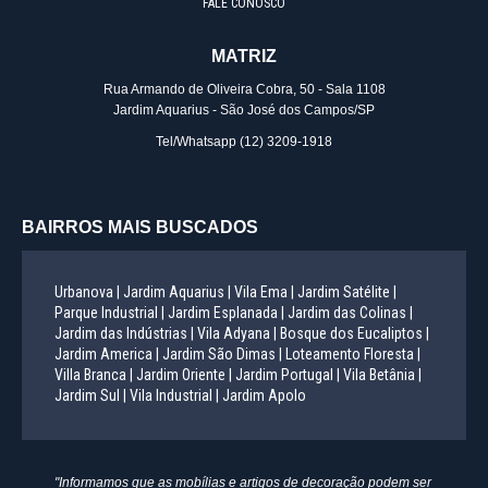
FALE CONOSCO
MATRIZ
Rua Armando de Oliveira Cobra, 50 - Sala 1108
Jardim Aquarius - São José dos Campos/SP
Tel/Whatsapp
(12) 3209-1918
BAIRROS MAIS BUSCADOS
Urbanova |
Jardim Aquarius |
Vila Ema |
Jardim Satélite |
Parque Industrial |
Jardim Esplanada |
Jardim das Colinas |
Jardim das Indústrias |
Vila Adyana |
Bosque dos Eucaliptos |
Jardim America |
Jardim São Dimas |
Loteamento Floresta |
Villa Branca |
Jardim Oriente |
Jardim Portugal |
Vila Betânia |
Jardim Sul |
Vila Industrial |
Jardim Apolo
"Informamos que as mobílias e artigos de decoração podem ser