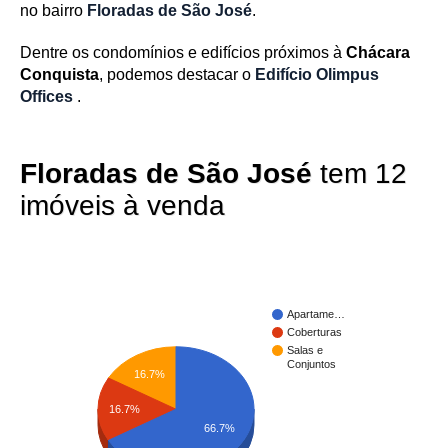
no bairro
Floradas de São José
.
Dentre os condomínios e edifícios próximos à
Chácara
Conquista
, podemos destacar o
Edifício Olimpus
Offices
.
Floradas de São José
tem 12
imóveis à venda
Apartame…
Coberturas
Salas e
Conjuntos
16.7%
16.7%
66.7%