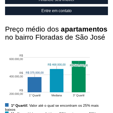
Entre em contato
Preço médio dos
apartamentos
no bairro Floradas de São José
R$
600.000,00
R$ 468.000,00
R$ 468.000,00
R$ 560.000,00
R$ 560.000,00
R$ 375.000,00
R$ 375.000,00
R$
400.000,00
R$
200.000,00
1° Quartil
Mediana
3° Quartil
1º Quartil:
Valor até o qual se encontram os 25% mais
baixos