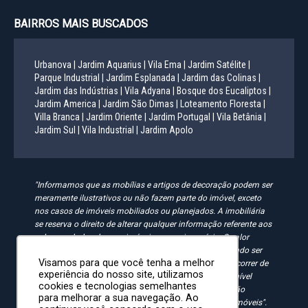
BAIRROS MAIS BUSCADOS
Urbanova |
Jardim Aquarius |
Vila Ema |
Jardim Satélite |
Parque Industrial |
Jardim Esplanada |
Jardim das Colinas |
Jardim das Indústrias |
Vila Adyana |
Bosque dos Eucaliptos |
Jardim America |
Jardim São Dimas |
Loteamento Floresta |
Villa Branca |
Jardim Oriente |
Jardim Portugal |
Vila Betânia |
Jardim Sul |
Vila Industrial |
Jardim Apolo
"Informamos que as mobílias e artigos de decoração podem ser
meramente ilustrativos ou não fazem parte do imóvel, exceto
nos casos de imóveis mobiliados ou planejados. A imobiliária
se reserva o direito de alterar qualquer informação referente aos
valores e dados de seus imóveis sem aviso prévio. O valor
anunciado do condomínio e IPTU é aproximado, podendo ser
Visamos para que você tenha a melhor
maior, menor ou mesmo passível de alteração. Pode ocorrer de
experiência do nosso site, utilizamos
algum imóvel anunciado no site não estar mais disponível
cookies e tecnologias semelhantes
devido à rotatividade. As solicitações feitas pelo site não
para melhorar a sua navegação. Ao
implicam em reserva, compra ou venda de quaisquer imóveis".