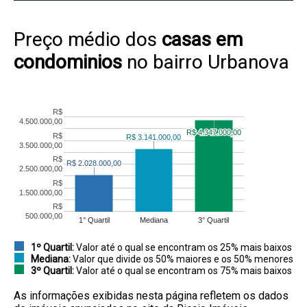
Preço médio dos
casas em
condominios
no bairro Urbanova
R$
4.500.000,00
R$ 4.347.000,00
R$ 4.347.000,00
R$
R$ 3.141.000,00
R$ 3.141.000,00
3.500.000,00
R$
R$ 2.028.000,00
R$ 2.028.000,00
2.500.000,00
R$
1.500.000,00
R$
500.000,00
1° Quartil
Mediana
3° Quartil
1º Quartil:
Valor até o qual se encontram os 25% mais baixos
Mediana:
Valor que divide os 50% maiores e os 50% menores
3º Quartil:
Valor até o qual se encontram os 75% mais baixos
As informações exibidas nesta página refletem os dados