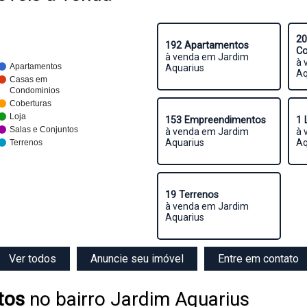
20
192 Apartamentos
Co
à venda em Jardim
à 
Apartamentos
Aquarius
Aq
Casas em
Condominios
Coberturas
Loja
153 Empreendimentos
1 
Salas e Conjuntos
à venda em Jardim
à 
Aquarius
Aq
Terrenos
19 Terrenos
à venda em Jardim
Aquarius
Ver todos
Anuncie seu imóvel
Entre em contato
tos
no bairro Jardim Aquarius