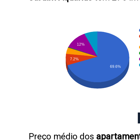
12%
7.2%
69.6%
Preço médio dos
apartamen