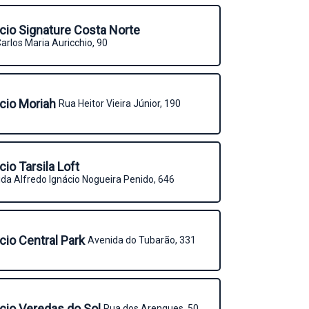
icio Signature Costa Norte
arlos Maria Auricchio, 90
icio Moriah
Rua Heitor Vieira Júnior, 190
icio Tarsila Loft
da Alfredo Ignácio Nogueira Penido, 646
icio Central Park
Avenida do Tubarão, 331
icio Veredas do Sol
Rua dos Arenques, 50