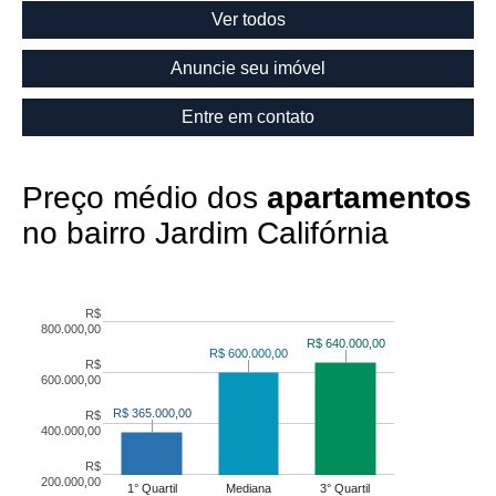
Ver todos
Anuncie seu imóvel
Entre em contato
Preço médio dos
apartamentos
no bairro Jardim Califórnia
R$
800.000,00
R$ 640.000,00
R$ 640.000,00
R$ 600.000,00
R$ 600.000,00
R$
600.000,00
R$ 365.000,00
R$ 365.000,00
R$
400.000,00
R$
200.000,00
1° Quartil
Mediana
3° Quartil