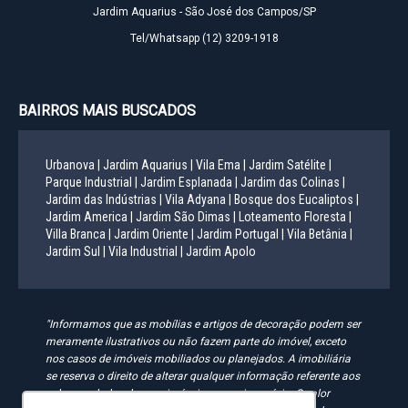
Jardim Aquarius - São José dos Campos/SP
Tel/Whatsapp
(12) 3209-1918
BAIRROS MAIS BUSCADOS
Urbanova |
Jardim Aquarius |
Vila Ema |
Jardim Satélite |
Parque Industrial |
Jardim Esplanada |
Jardim das Colinas |
Jardim das Indústrias |
Vila Adyana |
Bosque dos Eucaliptos |
Jardim America |
Jardim São Dimas |
Loteamento Floresta |
Villa Branca |
Jardim Oriente |
Jardim Portugal |
Vila Betânia |
Jardim Sul |
Vila Industrial |
Jardim Apolo
"Informamos que as mobílias e artigos de decoração podem ser
meramente ilustrativos ou não fazem parte do imóvel, exceto
nos casos de imóveis mobiliados ou planejados. A imobiliária
se reserva o direito de alterar qualquer informação referente aos
valores e dados de seus imóveis sem aviso prévio. O valor