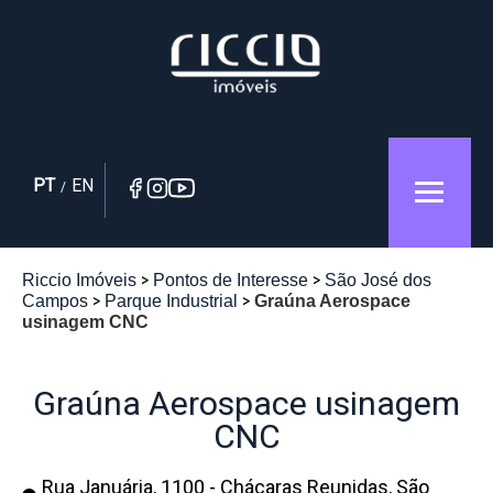
PT
EN
/
Riccio Imóveis
Pontos de Interesse
São José dos
Campos
Parque Industrial
Graúna Aerospace
usinagem CNC
Graúna Aerospace usinagem
CNC
Rua Januária, 1100 - Chácaras Reunidas, São