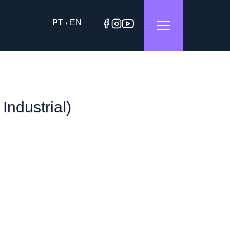
PT
EN
/
Industrial)