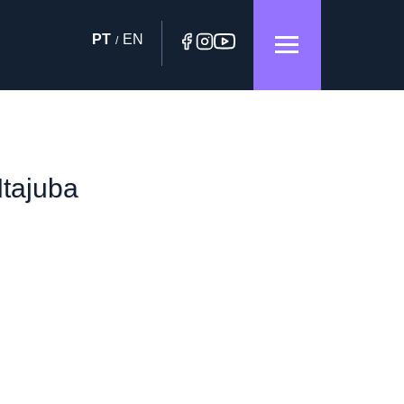
PT
EN
/
Itajuba