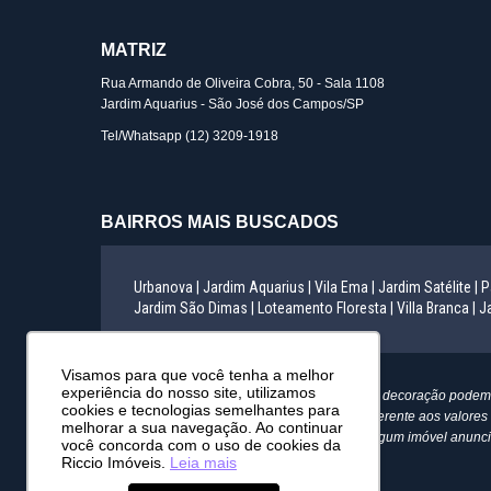
MATRIZ
Rua Armando de Oliveira Cobra, 50 - Sala 1108
Jardim Aquarius - São José dos Campos/SP
Tel/Whatsapp
(12) 3209-1918
BAIRROS MAIS BUSCADOS
Urbanova |
Jardim Aquarius |
Vila Ema |
Jardim Satélite |
P
Jardim São Dimas |
Loteamento Floresta |
Villa Branca |
Ja
Visamos para que você tenha a melhor
experiência do nosso site, utilizamos
"Informamos que as mobílias e artigos de decoração podem s
cookies e tecnologias semelhantes para
direito de alterar qualquer informação referente aos valo
melhorar a sua navegação. Ao continuar
passível de alteração. Pode ocorrer de algum imóvel anuncia
você concorda com o uso de cookies da
quaisquer imóveis".
Riccio Imóveis.
Leia mais