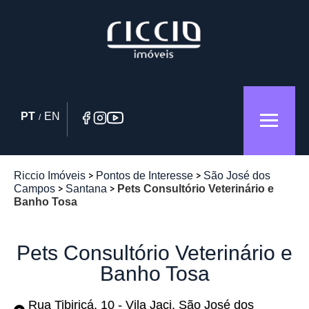
PT
EN
/
Riccio Imóveis
Pontos de Interesse
São José dos
Campos
Santana
Pets Consultório Veterinário e
Banho Tosa
Pets Consultório Veterinário e
Banho Tosa
Rua Tibiriçá, 10 - Vila Jaci, São José dos