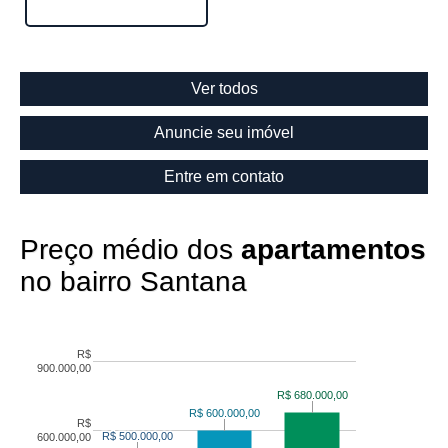
Ver todos
Anuncie seu imóvel
Entre em contato
Preço médio dos
apartamentos
no bairro Santana
R$
900.000,00
R$ 680.000,00
R$ 680.000,00
R$ 600.000,00
R$ 600.000,00
R$
R$ 500.000,00
R$ 500.000,00
600.000,00