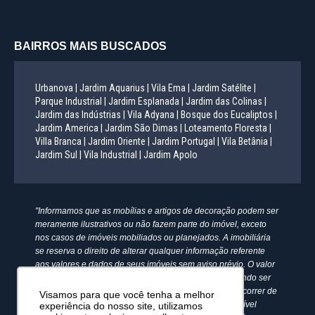
BAIRROS MAIS BUSCADOS
Urbanova |
Jardim Aquarius |
Vila Ema |
Jardim Satélite |
Parque Industrial |
Jardim Esplanada |
Jardim das Colinas |
Jardim das Indústrias |
Vila Adyana |
Bosque dos Eucaliptos |
Jardim America |
Jardim São Dimas |
Loteamento Floresta |
Villa Branca |
Jardim Oriente |
Jardim Portugal |
Vila Betânia |
Jardim Sul |
Vila Industrial |
Jardim Apolo
"Informamos que as mobílias e artigos de decoração podem ser
meramente ilustrativos ou não fazem parte do imóvel, exceto
nos casos de imóveis mobiliados ou planejados. A imobiliária
se reserva o direito de alterar qualquer informação referente
aos valores e dados de seus imóveis sem aviso prévio. O valor
anunciado do condomínio e IPTU é aproximado, podendo ser
maior, menor ou mesmo passível de alteração. Pode ocorrer de
Visamos para que você tenha a melhor
algum imóvel anunciado no site não estar mais disponível
experiência do nosso site, utilizamos