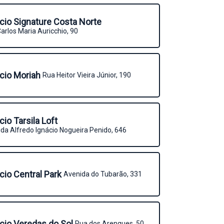
icio Signature Costa Norte
arlos Maria Auricchio, 90
icio Moriah
Rua Heitor Vieira Júnior, 190
icio Tarsila Loft
da Alfredo Ignácio Nogueira Penido, 646
icio Central Park
Avenida do Tubarão, 331
icio Veredas do Sol
Rua dos Arenques, 50