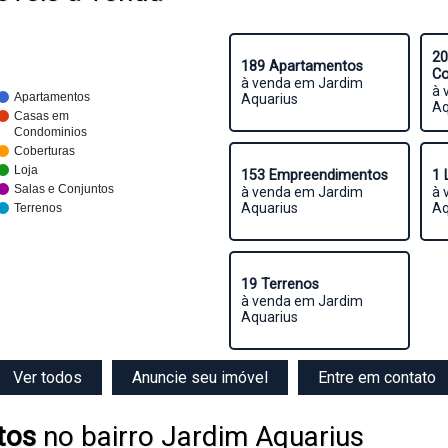
20
189 Apartamentos
Co
à venda em Jardim
à 
Apartamentos
Aquarius
Aq
Casas em
Condominios
Coberturas
Loja
153 Empreendimentos
1 
Salas e Conjuntos
à venda em Jardim
à 
Aquarius
Aq
Terrenos
19 Terrenos
à venda em Jardim
Aquarius
Ver todos
Anuncie seu imóvel
Entre em contato
tos
no bairro Jardim Aquarius