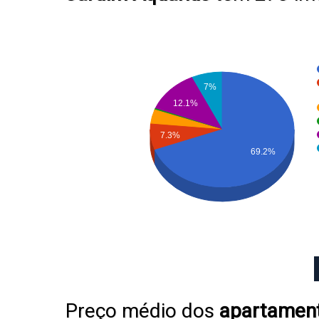
7%
12.1%
7.3%
69.2%
Preço médio dos
apartamen