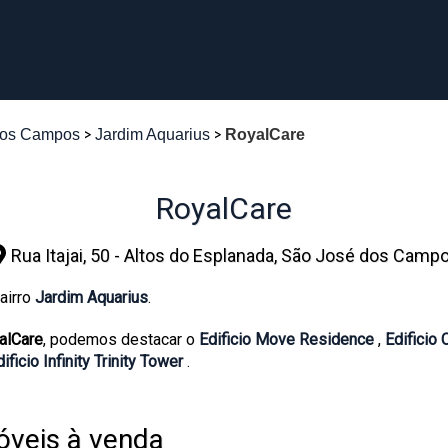
dos Campos
Jardim Aquarius
RoyalCare
RoyalCare
Rua Itajai, 50 - Altos do Esplanada, São José dos Camp
airro
Jardim Aquarius
.
alCare
, podemos destacar o
Edificio Move Residence
,
Edificio
ificio Infinity Trinity Tower
.
veis à venda