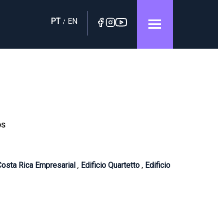
PT
EN
/
os
 Costa Rica Empresarial
,
Edificio Quartetto
,
Edificio