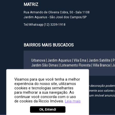
MATRIZ
Rua Armando de Oliveira Cobra, 50 - Sala 1108
Jardim Aquarius - São José dos Campos/SP
Tel/Whatsapp
(12) 3209-1918
BAIRROS MAIS BUSCADOS
Urbanova |
Jardim Aquarius |
Vila Ema |
Jardim Satélite |
P
Jardim São Dimas |
Loteamento Floresta |
Villa Branca |
Ja
Visamos para que você tenha a melhor
experiência do nosso site, utilizamos
"Informamos que as mobílias e artigos de decoração podem s
cookies e tecnologias semelhantes
direito de alterar qualquer informação referente aos valor
para melhorar a sua navegação. Ao
passível de alteração. Pode ocorrer de algum imóvel anuncia
continuar você concorda com o uso
quaisquer imóveis".
de cookies da Riccio Imóveis.
Leia mais
Ok, Entendi