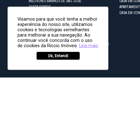
MELHORES BAIRROS DE SÃO JOSÉ
CASA EM CO
QUEM SOMOS
APARTAMENT
CASA EM CO
Visamos para que você tenha a melhor
experiência do nosso site, utilizamos
cookies e tecnologias semelhantes
MATRIZ
para melhorar a sua navegação. Ao
continuar você concorda com o uso
Rua Armando de Oliveira Cobra, 50 - Sala 1108
de cookies da Riccio Imóveis.
Leia mais
Jardim Aquarius - São José dos Campos/SP
Ok, Entendi
Tel/Whatsapp
(12) 3209-1918
BAIRROS MAIS BUSCADOS
Urbanova |
Jardim Aquarius |
Vila Ema |
Jardim Satélite |
P
Jardim São Dimas |
Loteamento Floresta |
Villa Branca |
Ja
"Informamos que as mobílias e artigos de decoração podem s
direito de alterar qualquer informação referente aos valor