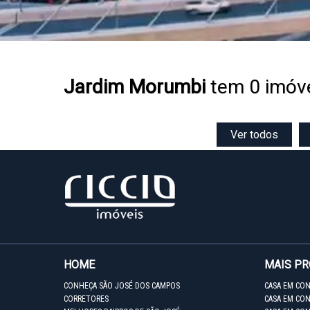
Jardim Morumbi
tem 0 imóve
Ver todos
HOME
MAIS P
CONHEÇA SÃO JOSÉ DOS CAMPOS
CASA EM CO
CORRETORES
CASA EM CON