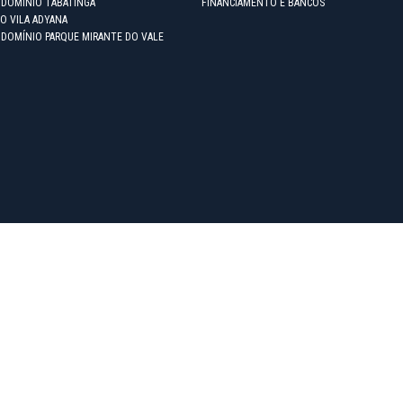
NDOMÍNIO TABATINGA
FINANCIAMENTO E BANCOS
O VILA ADYANA
NDOMÍNIO PARQUE MIRANTE DO VALE
arque Industrial |
Jardim Esplanada |
Jardim das Colinas |
Jardim das Indústrias 
rdim Oriente |
Jardim Portugal |
Vila Betânia |
Jardim Sul |
Vila Industrial |
Jardim
er meramente ilustrativos ou não fazem parte do imóvel, exceto nos casos de imóv
es e dados de seus imóveis sem aviso prévio. O valor anunciado do condomínio e 