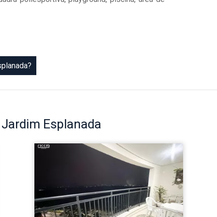
splanada?
o
Jardim Esplanada