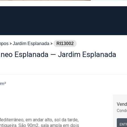
mpos
Jardim Esplanada
RI13002
raneo Esplanada — Jardim Esplanada
0m²
Vend
Cond
iterrâneo, em andar alto, sol da tarde,
ENT
ntiqueira. São 90m2, sala ampla em dois