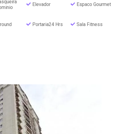
asqueira
Elevador
Espaco Gourmet
ominio
round
Portaria24 Hrs
Sala Fitness