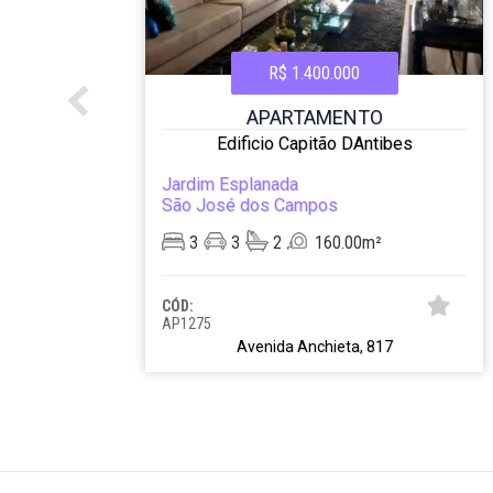
R$ 1.400.000
APARTAMENTO
as
Edificio Capitão DAntibes
Jardim Esplanada
São José dos Campos
3
3
2
160.00m²
CÓD:
AP1275
Avenida Anchieta, 817