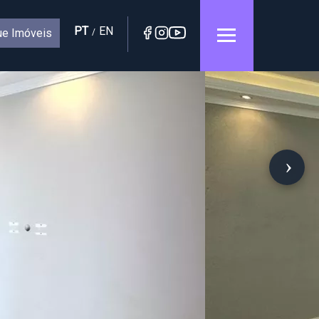
PT
EN
e Imóveis
/