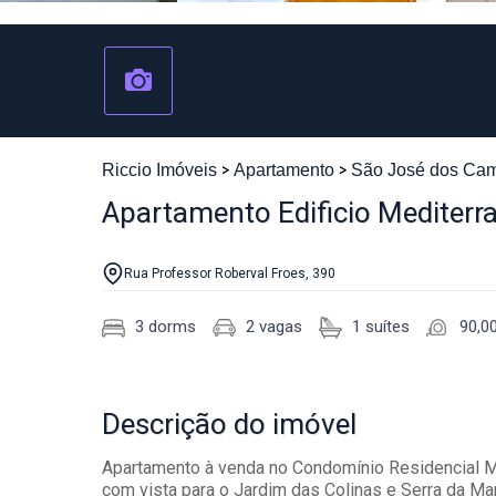
Riccio Imóveis
Apartamento
São José dos Ca
Apartamento Edificio Mediter
Rua Professor Roberval Froes, 390
3 dorms
2 vagas
1 suítes
90,0
Descrição
do imóvel
Apartamento à venda no Condomínio Residencial Med
com vista para o Jardim das Colinas e Serra da Ma