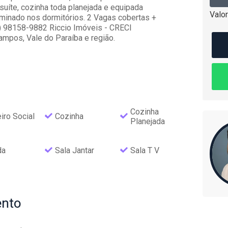
uíte, cozinha toda planejada e equipada
Valor
laminado nos dormitórios. 2 Vagas cobertas +
) 98158-9882 Riccio Imóveis - CRECI
pos, Vale do Paraíba e região.
Cozinha
iro Social
Cozinha
Planejada
da
Sala Jantar
Sala T V
nto