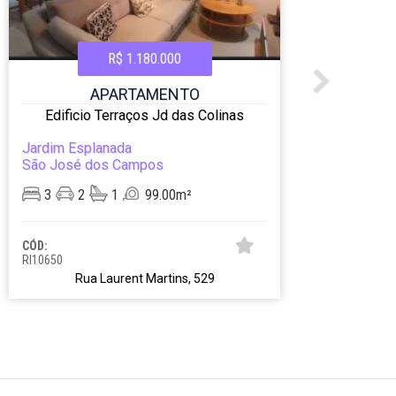
R$ 1.180.000
APARTAMENTO
Edificio Terraços Jd das Colinas
Jardim Esplanada
Jard
São José dos Campos
São 
3
2
1
99.00m²
3
CÓD:
CÓD:
RI10650
RI111
Rua Laurent Martins, 529