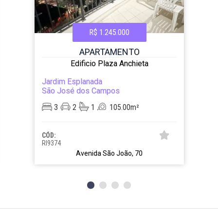
R$ 1.245.000
APARTAMENTO
Edificio Plaza Anchieta
Jardim Esplanada
São José dos Campos
3
2
1
105.00m²
CÓD:
RI9374
Avenida São João, 70