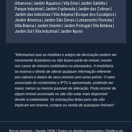
Urbanova |
Jardim Aquarius |
Vila Ema |
Jardim Satélite |
Parque Industrial |
Jardim Esplanada |
Jardim das Colinas |
Jardim das Indústrias |
Vila Adyana |
Bosque dos Eucaliptos |
Jardim America |
Jardim São Dimas |
Loteamento Floresta |
Villa Branca |
Jardim Oriente |
Jardim Portugal |
Vila Betânia |
Jardim Sul |
Vila Industrial |
Jardim Apolo
"Informamos que as mobílias e artigos de decoração podem ser
meramente ilustrativos ou não fazem parte do imóvel, exceto
nos casos de imóveis mobiliados ou planejados. A imobiliária
se reserva o direito de alterar qualquer informação referente
aos valores e dados de seus imóveis sem aviso prévio. O valor
anunciado do condomínio e IPTU é aproximado, podendo ser
maior, menor ou mesmo passível de alteração. Pode ocorrer de
algum imóvel anunciado no site não estar mais disponível
devido à rotatividade. As solicitações feitas pelo site não
implicam em reserva, compra ou venda de quaisquer imóveis".
Riccio Imóveis - Desde 2008 | Todos os direitos reservados |
Política de