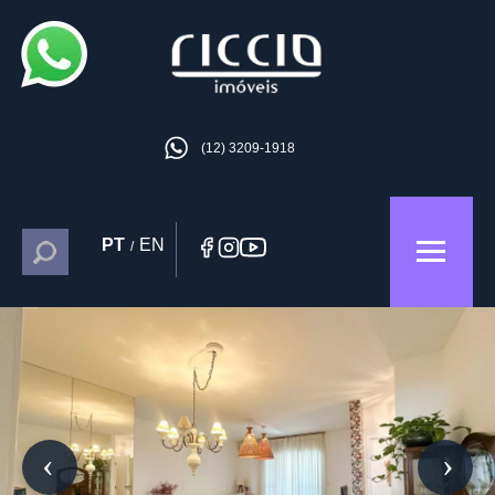
(12) 3209-1918
PT
EN
/