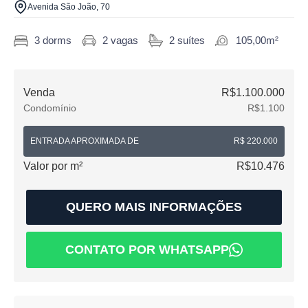
Avenida São João, 70
3 dorms
2 vagas
2 suítes
105,00m²
Venda
R$1.100.000
Condomínio
R$1.100
ENTRADA APROXIMADA DE
R$ 220.000
Valor por m²
R$10.476
QUERO MAIS INFORMAÇÕES
CONTATO POR WHATSAPP