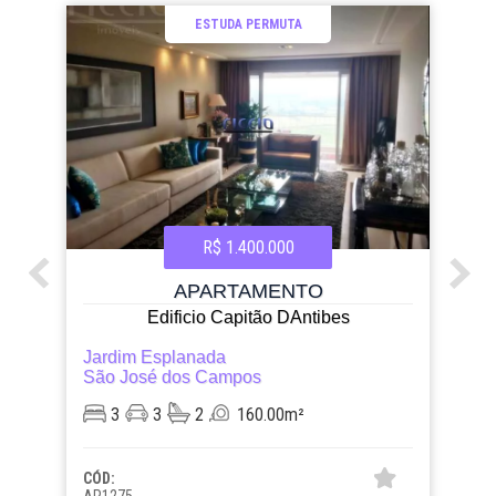
ESTUDA PERMUTA
R$ 1.400.000
APARTAMENTO
Edificio Capitão DAntibes
Jardim Esplanada
São José dos Campos
3
3
2
160.00m²
CÓD:
AP1275