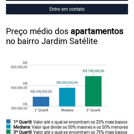
Entre em contato
Preço médio dos
apartamentos
no bairro Jardim Satélite
R$
900.000,00
R$ 738.000,00
R$ 738.000,00
R$ 569.000,00
R$ 569.000,00
R$
600.000,00
R$ 439.000,00
R$ 439.000,00
R$
300.000,00
1° Quartil
Mediana
3° Quartil
1º Quartil:
Valor até o qual se encontram os 25% mais baixos
Mediana:
Valor que divide os 50% maiores e os 50% menores
3º Quartil:
Valor até o qual se encontram os 75% mais baixos