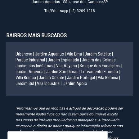
Jardim Aquarius - São José dos Campos/SP
Tel/Whatsapp
(12) 3209-1918
BAIRROS MAIS BUSCADOS
Urbanova |
Jardim Aquarius |
Vila Ema |
Jardim Satélite |
Parque Industrial |
Jardim Esplanada |
Jardim das Colinas |
Jardim das Indústrias |
Vila Adyana |
Bosque dos Eucaliptos |
Jardim America |
Jardim São Dimas |
Loteamento Floresta |
Villa Branca |
Jardim Oriente |
Jardim Portugal |
Vila Betânia |
Jardim Sul |
Vila Industrial |
Jardim Apolo
"Informamos que as mobílias e artigos de decoração podem ser
meramente ilustrativos ou não fazem parte do imóvel, exceto
nos casos de imóveis mobiliados ou planejados. A imobiliária
se reserva o direito de alterar qualquer informação referente aos
valores e dados de seus imóveis sem aviso prévio. O valor
anunciado do condomínio e IPTU é aproximado, podendo ser