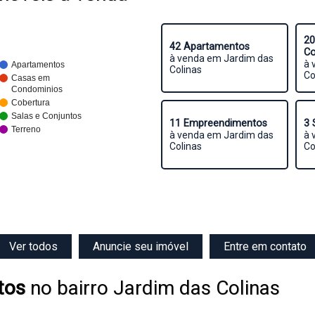
20
42 Apartamentos
Co
à venda em Jardim das
à 
Apartamentos
Colinas
Co
Casas em
Condominios
Cobertura
Salas e Conjuntos
11 Empreendimentos
3 
Terreno
à venda em Jardim das
à 
Colinas
Co
Ver todos
Anuncie seu imóvel
Entre em contato
tos
no bairro Jardim das Colinas