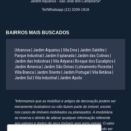
Jardim Aquarius - São José dos Campos/SP
Tel/Whatsapp
(12) 3209-1918
BAIRROS MAIS BUSCADOS
Urbanova |
Jardim Aquarius |
Vila Ema |
Jardim Satélite |
Parque Industrial |
Jardim Esplanada |
Jardim das Colinas |
Jardim das Indústrias |
Vila Adyana |
Bosque dos Eucaliptos |
Jardim America |
Jardim São Dimas |
Loteamento Floresta |
Villa Branca |
Jardim Oriente |
Jardim Portugal |
Vila Betânia |
Jardim Sul |
Vila Industrial |
Jardim Apolo
"Informamos que as mobílias e artigos de decoração podem ser
meramente ilustrativos ou não fazem parte do imóvel, exceto
nos casos de imóveis mobiliados ou planejados. A imobiliária
se reserva o direito de alterar qualquer informação referente
aos valores e dados de seus imóveis sem aviso prévio. O valor
anunciado do condomínio e IPTU é aproximado, podendo ser