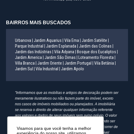
BAIRROS MAIS BUSCADOS
Urbanova |
Jardim Aquarius |
Vila Ema |
Jardim Satélite |
Parque Industrial |
Jardim Esplanada |
Jardim das Colinas |
Jardim das Indústrias |
Vila Adyana |
Bosque dos Eucaliptos |
Jardim America |
Jardim São Dimas |
Loteamento Floresta |
Villa Branca |
Jardim Oriente |
Jardim Portugal |
Vila Betânia |
Jardim Sul |
Vila Industrial |
Jardim Apolo
"Informamos que as mobílias e artigos de decoração podem ser
meramente ilustrativos ou não fazem parte do imóvel, exceto
nos casos de imóveis mobiliados ou planejados. A imobiliária
se reserva o direito de alterar qualquer informação referente
aos valores e dados de seus imóveis sem aviso prévio. O valor
anunciado do condomínio e IPTU é aproximado, podendo ser
maior, menor ou mesmo passível de alteração. Pode ocorrer de
Visamos para que você tenha a melhor
algum imóvel anunciado no site não estar mais disponível
experiência do nosso site, utilizamos