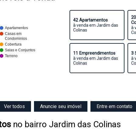
20
42 Apartamentos
Co
à venda em Jardim das
à 
Apartamentos
Colinas
Co
Casas em
Condominios
Cobertura
Salas e Conjuntos
11 Empreendimentos
3 
Terreno
à venda em Jardim das
à 
Colinas
Co
Ver todos
Anuncie seu imóvel
Entre em contato
tos
no bairro Jardim das Colinas