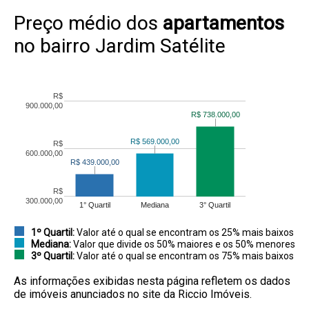
Preço médio dos
apartamentos
no bairro Jardim Satélite
R$
900.000,00
R$ 738.000,00
R$ 738.000,00
R$ 569.000,00
R$ 569.000,00
R$
600.000,00
R$ 439.000,00
R$ 439.000,00
R$
300.000,00
1° Quartil
Mediana
3° Quartil
1º Quartil:
Valor até o qual se encontram os 25% mais baixos
Mediana:
Valor que divide os 50% maiores e os 50% menores
3º Quartil:
Valor até o qual se encontram os 75% mais baixos
As informações exibidas nesta página refletem os dados
de imóveis anunciados no site da Riccio Imóveis.