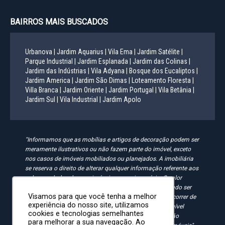
BAIRROS MAIS BUSCADOS
Urbanova |
Jardim Aquarius |
Vila Ema |
Jardim Satélite |
Parque Industrial |
Jardim Esplanada |
Jardim das Colinas |
Jardim das Indústrias |
Vila Adyana |
Bosque dos Eucaliptos |
Jardim America |
Jardim São Dimas |
Loteamento Floresta |
Villa Branca |
Jardim Oriente |
Jardim Portugal |
Vila Betânia |
Jardim Sul |
Vila Industrial |
Jardim Apolo
"Informamos que as mobílias e artigos de decoração podem ser
meramente ilustrativos ou não fazem parte do imóvel, exceto
nos casos de imóveis mobiliados ou planejados. A imobiliária
se reserva o direito de alterar qualquer informação referente aos
valores e dados de seus imóveis sem aviso prévio. O valor
anunciado do condomínio e IPTU é aproximado, podendo ser
Visamos para que você tenha a melhor
maior, menor ou mesmo passível de alteração. Pode ocorrer de
experiência do nosso site, utilizamos
algum imóvel anunciado no site não estar mais disponível
cookies e tecnologias semelhantes
devido à rotatividade. As solicitações feitas pelo site não
para melhorar a sua navegação. Ao