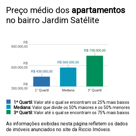
Preço médio dos
apartamentos
no bairro Jardim Satélite
R$
900.000,00
R$ 738.000,00
R$ 738.000,00
R$ 569.000,00
R$ 569.000,00
R$
600.000,00
R$ 439.000,00
R$ 439.000,00
R$
300.000,00
1° Quartil
Mediana
3° Quartil
1º Quartil:
Valor até o qual se encontram os 25% mais baixos
Mediana:
Valor que divide os 50% maiores e os 50% menores
3º Quartil:
Valor até o qual se encontram os 75% mais baixos
As informações exibidas nesta página refletem os dados
de imóveis anunciados no site da Riccio Imóveis.