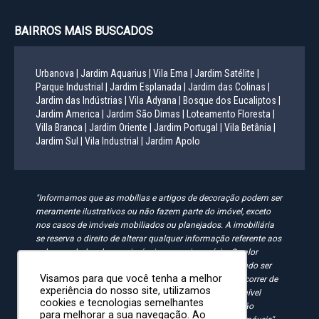
BAIRROS MAIS BUSCADOS
Urbanova |
Jardim Aquarius |
Vila Ema |
Jardim Satélite |
Parque Industrial |
Jardim Esplanada |
Jardim das Colinas |
Jardim das Indústrias |
Vila Adyana |
Bosque dos Eucaliptos |
Jardim America |
Jardim São Dimas |
Loteamento Floresta |
Villa Branca |
Jardim Oriente |
Jardim Portugal |
Vila Betânia |
Jardim Sul |
Vila Industrial |
Jardim Apolo
"Informamos que as mobílias e artigos de decoração podem ser
meramente ilustrativos ou não fazem parte do imóvel, exceto
nos casos de imóveis mobiliados ou planejados. A imobiliária
se reserva o direito de alterar qualquer informação referente aos
valores e dados de seus imóveis sem aviso prévio. O valor
anunciado do condomínio e IPTU é aproximado, podendo ser
Visamos para que você tenha a melhor
maior, menor ou mesmo passível de alteração. Pode ocorrer de
experiência do nosso site, utilizamos
algum imóvel anunciado no site não estar mais disponível
cookies e tecnologias semelhantes
devido à rotatividade. As solicitações feitas pelo site não
para melhorar a sua navegação. Ao