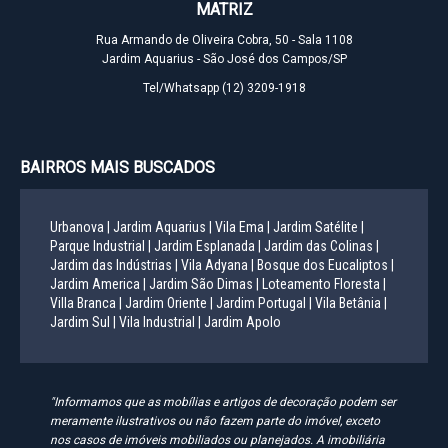
MATRIZ
Rua Armando de Oliveira Cobra, 50 - Sala 1108
Jardim Aquarius - São José dos Campos/SP
Tel/Whatsapp
(12) 3209-1918
BAIRROS MAIS BUSCADOS
Urbanova |
Jardim Aquarius |
Vila Ema |
Jardim Satélite |
Parque Industrial |
Jardim Esplanada |
Jardim das Colinas |
Jardim das Indústrias |
Vila Adyana |
Bosque dos Eucaliptos |
Jardim America |
Jardim São Dimas |
Loteamento Floresta |
Villa Branca |
Jardim Oriente |
Jardim Portugal |
Vila Betânia |
Jardim Sul |
Vila Industrial |
Jardim Apolo
"Informamos que as mobílias e artigos de decoração podem ser
meramente ilustrativos ou não fazem parte do imóvel, exceto
nos casos de imóveis mobiliados ou planejados. A imobiliária