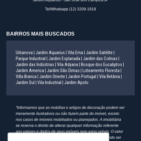
Jardim Aquarius - São José dos Campos/SP
Tel/Whatsapp
(12) 3209-1918
BAIRROS MAIS BUSCADOS
Urbanova |
Jardim Aquarius |
Vila Ema |
Jardim Satélite |
Parque Industrial |
Jardim Esplanada |
Jardim das Colinas |
Jardim das Indústrias |
Vila Adyana |
Bosque dos Eucaliptos |
Jardim America |
Jardim São Dimas |
Loteamento Floresta |
Villa Branca |
Jardim Oriente |
Jardim Portugal |
Vila Betânia |
Jardim Sul |
Vila Industrial |
Jardim Apolo
"Informamos que as mobílias e artigos de decoração podem ser
meramente ilustrativos ou não fazem parte do imóvel, exceto
nos casos de imóveis mobiliados ou planejados. A imobiliária
se reserva o direito de alterar qualquer informação referente
aos valores e dados de seus imóveis sem aviso prévio. O valor
anunciado do condomínio e IPTU é aproximado, podendo ser