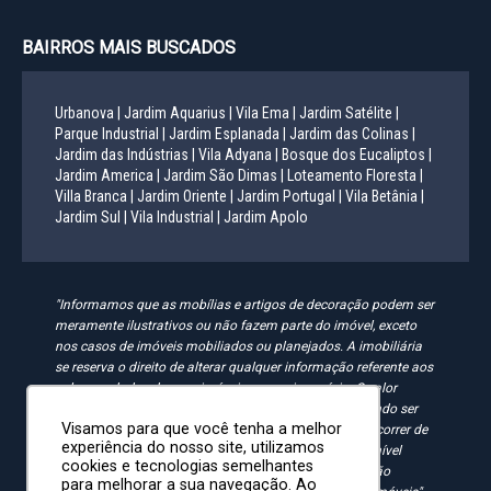
BAIRROS MAIS BUSCADOS
Urbanova |
Jardim Aquarius |
Vila Ema |
Jardim Satélite |
Parque Industrial |
Jardim Esplanada |
Jardim das Colinas |
Jardim das Indústrias |
Vila Adyana |
Bosque dos Eucaliptos |
Jardim America |
Jardim São Dimas |
Loteamento Floresta |
Villa Branca |
Jardim Oriente |
Jardim Portugal |
Vila Betânia |
Jardim Sul |
Vila Industrial |
Jardim Apolo
"Informamos que as mobílias e artigos de decoração podem ser
meramente ilustrativos ou não fazem parte do imóvel, exceto
nos casos de imóveis mobiliados ou planejados. A imobiliária
se reserva o direito de alterar qualquer informação referente aos
valores e dados de seus imóveis sem aviso prévio. O valor
anunciado do condomínio e IPTU é aproximado, podendo ser
Visamos para que você tenha a melhor
maior, menor ou mesmo passível de alteração. Pode ocorrer de
experiência do nosso site, utilizamos
algum imóvel anunciado no site não estar mais disponível
cookies e tecnologias semelhantes
devido à rotatividade. As solicitações feitas pelo site não
para melhorar a sua navegação. Ao