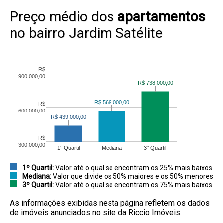
Preço médio dos
apartamentos
no bairro Jardim Satélite
R$
900.000,00
R$ 738.000,00
R$ 738.000,00
R$ 569.000,00
R$ 569.000,00
R$
600.000,00
R$ 439.000,00
R$ 439.000,00
R$
300.000,00
1° Quartil
Mediana
3° Quartil
1º Quartil:
Valor até o qual se encontram os 25% mais baixos
Mediana:
Valor que divide os 50% maiores e os 50% menores
3º Quartil:
Valor até o qual se encontram os 75% mais baixos
As informações exibidas nesta página refletem os dados
de imóveis anunciados no site da Riccio Imóveis.